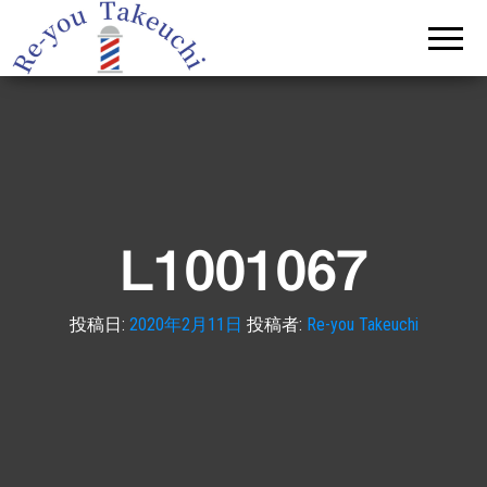
理容
Re-you Takeuchi
–
タケ
relax,refresh,restyle
–
ウチ
L1001067
投稿日:
2020年2月11日
投稿者:
Re-you Takeuchi