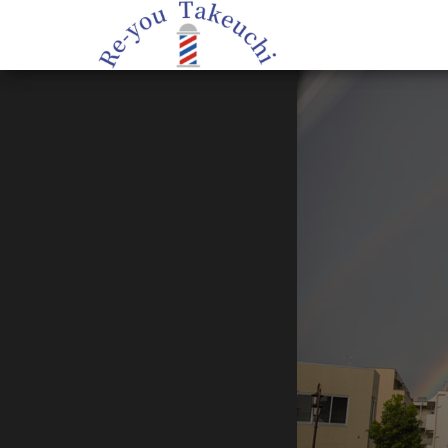
理
Re-you Takeuchi
–
容
relax,refresh,restyle
–
タ
ケ
ウ
チ