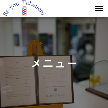
理容
Re-you Takeuchi
–
タケ
relax,refresh,restyle
–
ウチ
メニュー